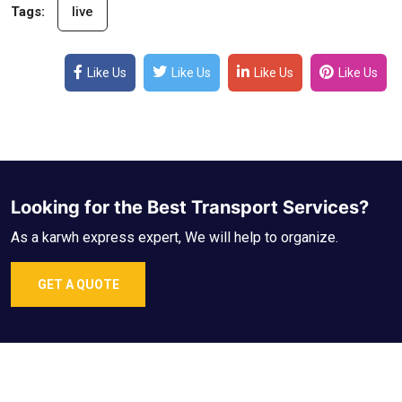
Tags:
live
Like Us
Like Us
Like Us
Like Us
Looking for the Best Transport Services?
As a karwh express expert, We will help to organize.
GET A QUOTE