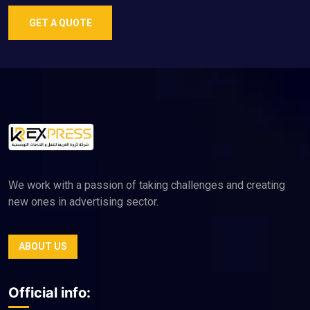
GET A QUOTE
We work with a passion of taking challenges and creating
new ones in advertising sector.
ABOUT US
Official info: