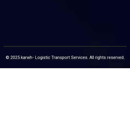
© 2025 karwh- Logistic Transport Services. All rights reserved.