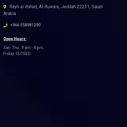
Rayh al ittihad, Al-Ruwais, Jeddah 22231, Saudi
Arabia
+966 558981290
Open Hours:
Sat- Thu : 9 am - 4 pm,
Friday: CLOSED