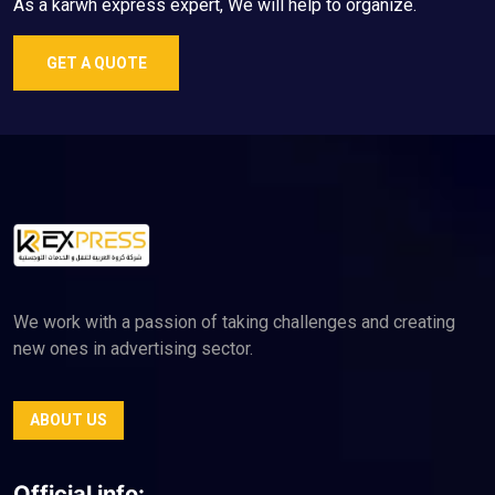
As a karwh express expert, We will help to organize.
GET A QUOTE
We work with a passion of taking challenges and creating
new ones in advertising sector.
ABOUT US
Official info: