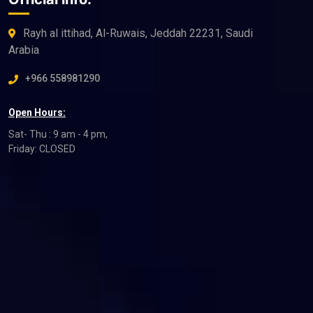
Rayh al ittihad, Al-Ruwais, Jeddah 22231, Saudi
Arabia
+966 558981290
Open Hours:
Sat- Thu : 9 am - 4 pm,
Friday: CLOSED