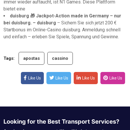
immer wieder auftaucht, ist N1 Games. Diese Plattform
bietet eine
duisburg 🎁 Jackpot-Action made in Germany – nur
bei duisburg. – duisburg
– Sichern Sie sich jetzt 200 €
Startbonus im Online-Casino duisburg. Anmeldung schnell
und einfach – erleben Sie Spiele, Spannung und Gewinne.
Tags:
apostas
cassino
Like Us
Like Us
Like Us
Like Us
Looking for the Best Transport Services?