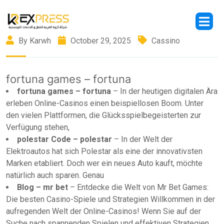
By Karwh
October 29, 2025
Cassino
fortuna games – fortuna
fortuna games – fortuna
– In der heutigen digitalen Ära
erleben Online-Casinos einen beispiellosen Boom. Unter
den vielen Plattformen, die Glücksspielbegeisterten zur
Verfügung stehen,
polestar Code – polestar
– In der Welt der
Elektroautos hat sich Polestar als eine der innovativsten
Marken etabliert. Doch wer ein neues Auto kauft, möchte
natürlich auch sparen. Genau
Blog – mr bet
– Entdecke die Welt von Mr Bet Games:
Die besten Casino-Spiele und Strategien Willkommen in der
aufregenden Welt der Online-Casinos! Wenn Sie auf der
Suche nach spannenden Spielen und effektiven Strategien…