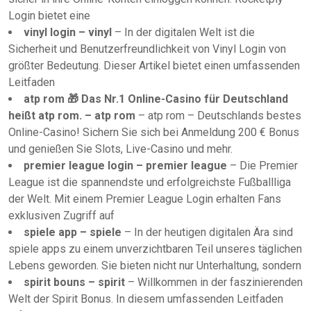
Login bietet eine
vinyl login – vinyl
– In der digitalen Welt ist die
Sicherheit und Benutzerfreundlichkeit von Vinyl Login von
größter Bedeutung. Dieser Artikel bietet einen umfassenden
Leitfaden
atp rom 🎁 Das Nr.1 Online-Casino für Deutschland
heißt atp rom. – atp rom
– atp rom – Deutschlands bestes
Online-Casino! Sichern Sie sich bei Anmeldung 200 € Bonus
und genießen Sie Slots, Live-Casino und mehr.
premier league login – premier league
– Die Premier
League ist die spannendste und erfolgreichste Fußballliga
der Welt. Mit einem Premier League Login erhalten Fans
exklusiven Zugriff auf
spiele app – spiele
– In der heutigen digitalen Ära sind
spiele apps zu einem unverzichtbaren Teil unseres täglichen
Lebens geworden. Sie bieten nicht nur Unterhaltung, sondern
spirit bouns – spirit
– Willkommen in der faszinierenden
Welt der Spirit Bonus. In diesem umfassenden Leitfaden