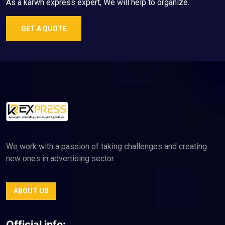
As a karwh express expert, We will help to organize.
GET A QUOTE
We work with a passion of taking challenges and creating
new ones in advertising sector.
ABOUT US
Official info: