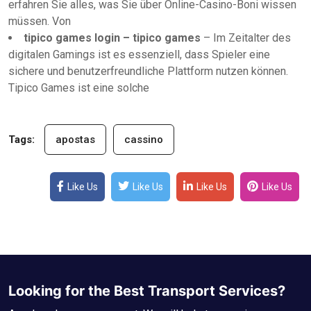
erfahren Sie alles, was Sie über Online-Casino-Boni wissen
müssen. Von
tipico games login – tipico games
– Im Zeitalter des
digitalen Gamings ist es essenziell, dass Spieler eine
sichere und benutzerfreundliche Plattform nutzen können.
Tipico Games ist eine solche
Tags:
apostas
cassino
Like Us
Like Us
Like Us
Like Us
Looking for the Best Transport Services?