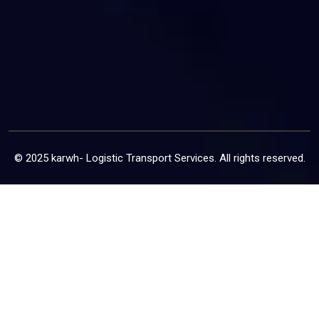
© 2025 karwh- Logistic Transport Services. All rights reserved.