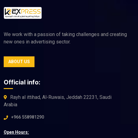
We work with a passion of taking challenges and creating
new ones in advertising sector.
ABOUT US
Official info:
Rayh al ittihad, Al-Ruwais, Jeddah 22231, Saudi
Arabia
+966 558981290
Open Hours: