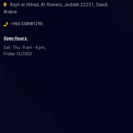
Rayh al ittihad, Al-Ruwais, Jeddah 22231, Saudi
Arabia
+966 558981290
Open Hours:
Sat- Thu : 9 am - 4 pm,
Friday: CLOSED