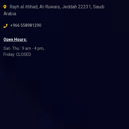
Rayh al ittihad, Al-Ruwais, Jeddah 22231, Saudi
Arabia
+966 558981290
Open Hours:
Sat- Thu : 9 am - 4 pm,
Friday: CLOSED