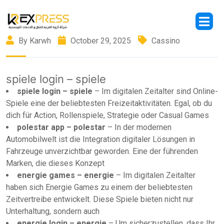
By Karwh
October 29, 2025
Cassino
spiele login – spiele
spiele login – spiele
– Im digitalen Zeitalter sind Online-
Spiele eine der beliebtesten Freizeitaktivitäten. Egal, ob du
dich für Action, Rollenspiele, Strategie oder Casual Games
polestar app – polestar
– In der modernen
Automobilwelt ist die Integration digitaler Lösungen in
Fahrzeuge unverzichtbar geworden. Eine der führenden
Marken, die dieses Konzept
energie games – energie
– Im digitalen Zeitalter
haben sich Energie Games zu einem der beliebtesten
Zeitvertreibe entwickelt. Diese Spiele bieten nicht nur
Unterhaltung, sondern auch
energie login – energie
– Um sicherzustellen, dass Ihr