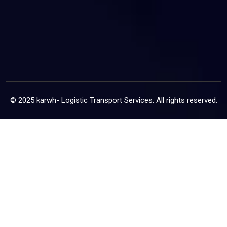
© 2025 karwh- Logistic Transport Services. All rights reserved.