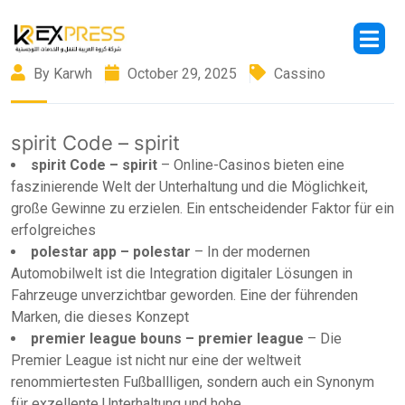
By Karwh
October 29, 2025
Cassino
spirit Code – spirit
spirit Code – spirit
– Online-Casinos bieten eine
faszinierende Welt der Unterhaltung und die Möglichkeit,
große Gewinne zu erzielen. Ein entscheidender Faktor für ein
erfolgreiches
polestar app – polestar
– In der modernen
Automobilwelt ist die Integration digitaler Lösungen in
Fahrzeuge unverzichtbar geworden. Eine der führenden
Marken, die dieses Konzept
premier league bouns – premier league
– Die
Premier League ist nicht nur eine der weltweit
renommiertesten Fußballligen, sondern auch ein Synonym
für exzellente Unterhaltung und hohe