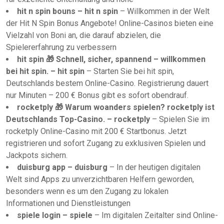
hit n spin bouns – hit n spin
– Willkommen in der Welt
der Hit N Spin Bonus Angebote! Online-Casinos bieten eine
Vielzahl von Boni an, die darauf abzielen, die
Spielererfahrung zu verbessern
hit spin 🎁 Schnell, sicher, spannend – willkommen
bei hit spin. – hit spin
– Starten Sie bei hit spin,
Deutschlands bestem Online-Casino. Registrierung dauert
nur Minuten – 200 € Bonus gibt es sofort obendrauf.
rocketply 🎁 Warum woanders spielen? rocketply ist
Deutschlands Top-Casino. – rocketply
– Spielen Sie im
rocketply Online-Casino mit 200 € Startbonus. Jetzt
registrieren und sofort Zugang zu exklusiven Spielen und
Jackpots sichern.
duisburg app – duisburg
– In der heutigen digitalen
Welt sind Apps zu unverzichtbaren Helfern geworden,
besonders wenn es um den Zugang zu lokalen
Informationen und Dienstleistungen
spiele login – spiele
– Im digitalen Zeitalter sind Online-