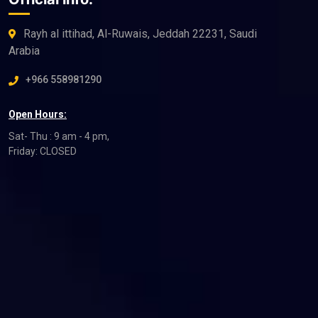
Rayh al ittihad, Al-Ruwais, Jeddah 22231, Saudi
Arabia
+966 558981290
Open Hours:
Sat- Thu : 9 am - 4 pm,
Friday: CLOSED