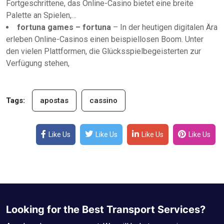
Fortgeschrittene, das Online-Casino bietet eine breite
Palette an Spielen,…
fortuna games – fortuna
– In der heutigen digitalen Ära
erleben Online-Casinos einen beispiellosen Boom. Unter
den vielen Plattformen, die Glücksspielbegeisterten zur
Verfügung stehen,
Tags:
apostas
cassino
Like Us
Like Us
Like Us
Like Us
Looking for the Best Transport Services?