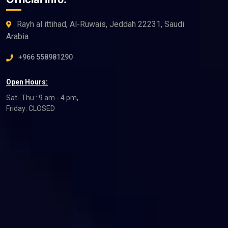
Rayh al ittihad, Al-Ruwais, Jeddah 22231, Saudi
Arabia
+966 558981290
Open Hours:
Sat- Thu : 9 am - 4 pm,
Friday: CLOSED