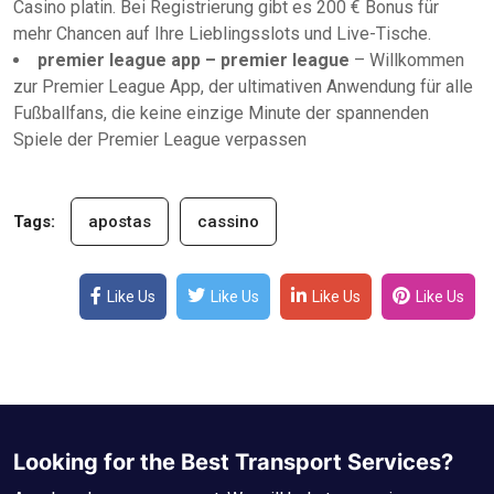
Casino platin. Bei Registrierung gibt es 200 € Bonus für
mehr Chancen auf Ihre Lieblingsslots und Live-Tische.
premier league app – premier league
– Willkommen
zur Premier League App, der ultimativen Anwendung für alle
Fußballfans, die keine einzige Minute der spannenden
Spiele der Premier League verpassen
Tags:
apostas
cassino
Like Us
Like Us
Like Us
Like Us
Looking for the Best Transport Services?