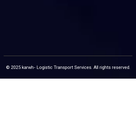
© 2025 karwh- Logistic Transport Services. All rights reserved.