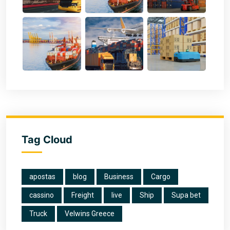
Tag Cloud
apostas
blog
Business
Cargo
cassino
Freight
live
Ship
Supa bet
Truck
Velwins Greece