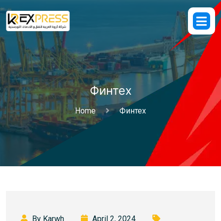
Финтех
Home
Финтех
By Karwh
April 2, 2024