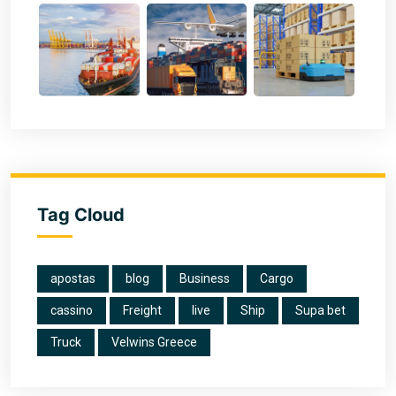
Tag Cloud
apostas
blog
Business
Cargo
cassino
Freight
live
Ship
Supa bet
Truck
Velwins Greece