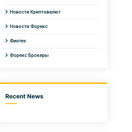
Новости Криптовалют
Новости Форекс
Финтех
Форекс Брокеры
Recent News